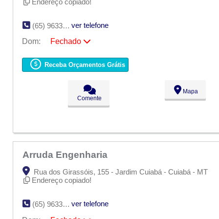
Endereço copiado!
ver telefone
(65) 9633-1315
Dom:
Fechado
Seg:
09:00 - 18:00
Ter:
09:00 - 18:00
Receba Orçamentos Grátis
Qua:
09:00 - 18:00
Qui:
09:00 - 18:00
Sex:
09:00 - 18:00
Mapa
Sáb:
Fechado
Comente
Dom:
Fechado
Arruda Engenharia
Rua dos Girassóis, 155 - Jardim Cuiabá - Cuiabá - MT
Endereço copiado!
ver telefone
(65) 9633-1315