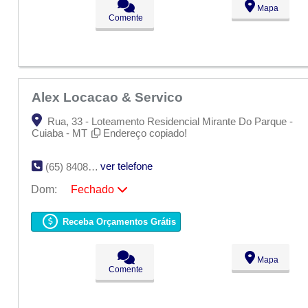
Sex:
09:00 - 18:00
Mapa
Sáb:
Fechado
Comente
Dom:
Fechado
Alex Locacao & Servico
Rua, 33 - Loteamento Residencial Mirante Do Parque -
Cuiaba - MT
Endereço copiado!
ver telefone
(65) 8408-2100
Dom:
Fechado
Seg:
09:00 - 18:00
Ter:
09:00 - 18:00
Receba Orçamentos Grátis
Qua:
09:00 - 18:00
Qui:
09:00 - 18:00
Sex:
09:00 - 18:00
Mapa
Sáb:
Fechado
Comente
Dom:
Fechado