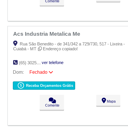
Comente
Qua:
09:00 - 18:00
Qui:
09:00 - 18:00
Sex:
09:00 - 18:00
Sáb:
Fechado
Dom:
Fechado
Acs Industria Metalica Me
Rua São Benedito - de 341/342 a 729/730, 517 - Lixeira -
Cuiabá - MT
Endereço copiado!
ver telefone
(65) 3025-1515
Dom:
Fechado
Seg:
09:00 - 18:00
Ter:
09:00 - 18:00
Receba Orçamentos Grátis
Qua:
09:00 - 18:00
Qui:
09:00 - 18:00
Sex:
09:00 - 18:00
Mapa
Sáb:
Fechado
Comente
Dom:
Fechado