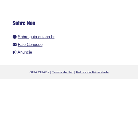
Sobre Nós
Sobre guia.cuiaba.br
Fale Conosco
Anuncie
GUIA CUIABá |
Termos de Uso
|
Política de Privacidade