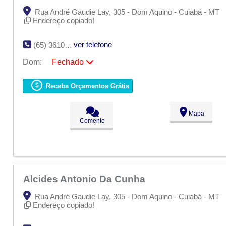
Rua André Gaudie Lay, 305 - Dom Aquino - Cuiabá - MT
Endereço copiado!
ver telefone
(65) 3610-0200
Dom:
Fechado
Seg:
09:00 - 18:00
Ter:
09:00 - 18:00
Receba Orçamentos Grátis
Qua:
09:00 - 18:00
Qui:
09:00 - 18:00
Sex:
09:00 - 18:00
Mapa
Sáb:
Fechado
Comente
Dom:
Fechado
Alcides Antonio Da Cunha
Rua André Gaudie Lay, 305 - Dom Aquino - Cuiabá - MT
Endereço copiado!