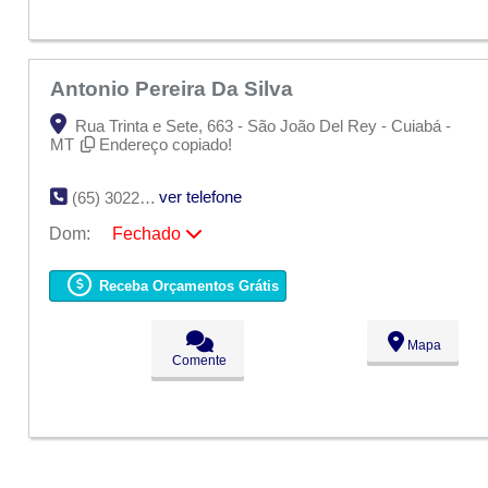
Antonio Pereira Da Silva
Rua Trinta e Sete, 663 - São João Del Rey - Cuiabá -
MT
Endereço copiado!
ver telefone
(65) 3022-0000
Dom:
Fechado
Seg:
09:00 - 18:00
Ter:
09:00 - 18:00
Receba Orçamentos Grátis
Qua:
09:00 - 18:00
Qui:
09:00 - 18:00
Sex:
09:00 - 18:00
Mapa
Sáb:
Fechado
Comente
Dom:
Fechado