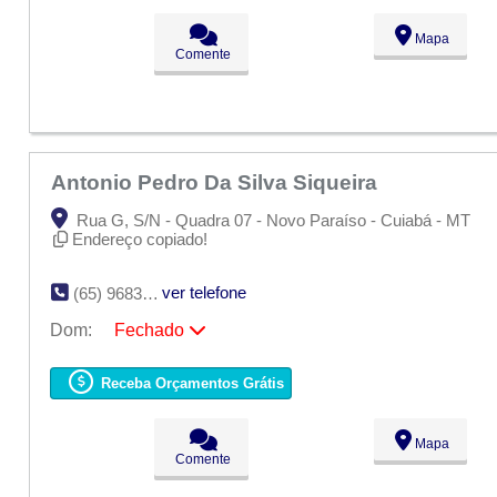
Qui:
09:00 - 18:00
Sex:
09:00 - 18:00
Mapa
Sáb:
Fechado
Comente
Dom:
Fechado
Antonio Pedro Da Silva Siqueira
Rua G, S/N - Quadra 07 - Novo Paraíso - Cuiabá - MT
Endereço copiado!
ver telefone
(65) 9683-4304
Dom:
Fechado
Seg:
09:00 - 18:00
Ter:
09:00 - 18:00
Receba Orçamentos Grátis
Qua:
09:00 - 18:00
Qui:
09:00 - 18:00
Sex:
09:00 - 18:00
Mapa
Sáb:
Fechado
Comente
Dom:
Fechado