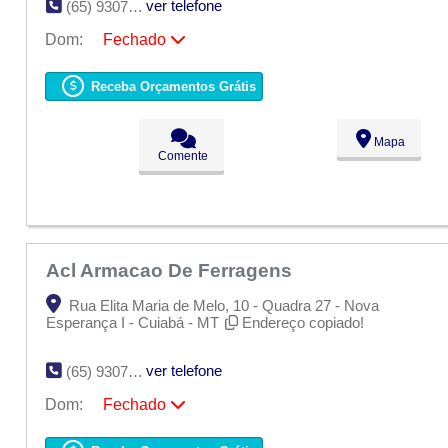
ver telefone
(65) 9307-4435
Dom:
Fechado
Seg:
09:00 - 18:00
Ter:
09:00 - 18:00
Receba Orçamentos Grátis
Qua:
09:00 - 18:00
Qui:
09:00 - 18:00
Sex:
09:00 - 18:00
Mapa
Sáb:
Fechado
Comente
Dom:
Fechado
Acl Armacao De Ferragens
Rua Elita Maria de Melo, 10 - Quadra 27 - Nova
Esperança I - Cuiabá - MT
Endereço copiado!
ver telefone
(65) 9307-4435
Dom:
Fechado
Seg:
09:00 - 18:00