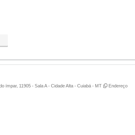
do ímpar, 11905 - Sala A - Cidade Alta - Cuiabá - MT
Endereço