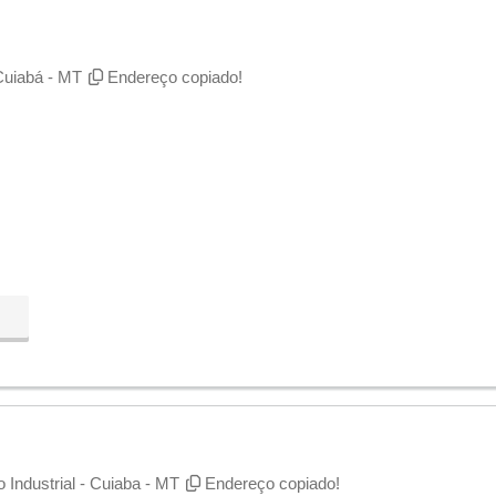
 Cuiabá - MT
Endereço copiado!
 Industrial - Cuiaba - MT
Endereço copiado!