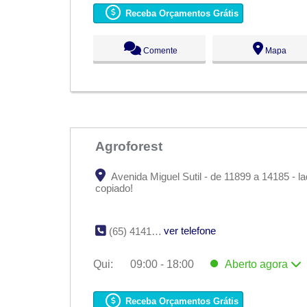
Ter:
09:00 - 18:00
Receba Orçamentos Grátis
Qua:
09:00 - 18:00
Qui:
09:00 - 18:00
Aberto
agora
Sex:
09:00 - 18:00
Comente
Mapa
Sáb:
Fechado
Dom:
Fechado
Agroforest
Avenida Miguel Sutil - de 11899 a 14185 - la
copiado!
ver telefone
(65) 4141-3326
Qui:
09:00 - 18:00
Aberto
agora
Seg:
09:00 - 18:00
Ter:
09:00 - 18:00
Receba Orçamentos Grátis